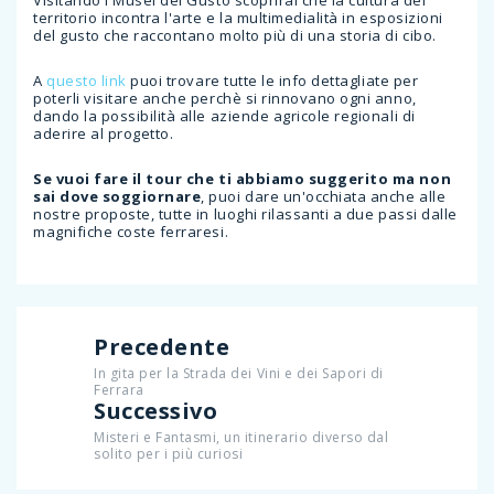
Visitando i Musei del Gusto scoprirai che la cultura del
territorio incontra l'arte e la multimedialità in esposizioni
del gusto che raccontano molto più di una storia di cibo.
A
questo link
puoi trovare tutte le info dettagliate per
poterli visitare anche perchè si rinnovano ogni anno,
dando la possibilità alle aziende agricole regionali di
aderire al progetto.
Se vuoi fare il tour che ti abbiamo suggerito ma non
sai dove soggiornare
, puoi dare un'occhiata anche alle
nostre proposte, tutte in luoghi rilassanti a due passi dalle
magnifiche coste ferraresi.
Precedente
In gita per la Strada dei Vini e dei Sapori di
Ferrara
Successivo
Misteri e Fantasmi, un itinerario diverso dal
solito per i più curiosi