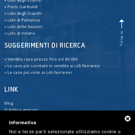
» Porto Garibaldi
» Lido degli Scacchi
» Lido di Pomposa
» Lido delle Nazioni
Torna su
» Lido di Volano
SUGGERIMENTI DI RICERCA
» Vendita case prezzo fino a € 80.000
» Le case più scontate in vendita ai Lidi Ferraresi
» Le case più viste ai Lidi Ferraresi
LINK
Blog
Pubblica annunci
Contattaci
Informativa
Ricevi le nuove offerte
Privacy policy
Noi e terze parti selezionate utilizziamo cookie o