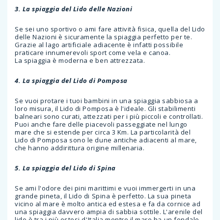
3. La spiaggia del Lido delle Nazioni
Se sei uno sportivo o ami fare attività fisica, quella del Lido
delle Nazioni è sicuramente la spiaggia perfetto per te.
Grazie al lago artificiale adiacente è infatti possibile
praticare innumerevoli sport come vela e canoa.
La spiaggia è moderna e ben attrezzata.
4. La spiaggia del Lido di Pomposa
Se vuoi protare i tuoi bambini in una spiaggia sabbiosa a
loro misura, il Lido di Pomposa è l'ideale. Gli stabilimenti
balneari sono curati, attezzati per i più piccoli e controllati.
Puoi anche fare delle piacevoli passeggiate nel lungo
mare che si estende per circa 3 Km. La particolarità del
Lido di Pomposa sono le dune antiche adiacenti al mare,
che hanno addirittura origine millenaria.
5. La spiaggia del Lido di Spina
Se ami l'odore dei pini marittimi e vuoi immergerti in una
grande pineta, il Lido di Spina è perfetto. La sua pineta
vicino al mare è molto antica ed estesa e fa da cornice ad
una spiaggia davvero ampia di sabbia sottile. L'arenile del
lido è tra i più estesi d'Italia mentre il mare ha un fondale