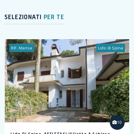
SELEZIONATI
PER TE
RIF. Marisa
Lido di Spina
10
Lido Di Spina, AFFITTASI Villette A Schiera,