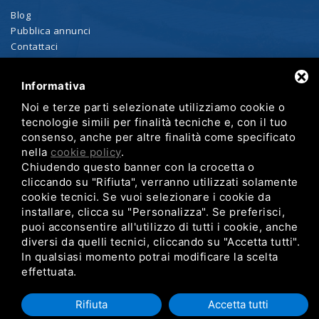
Blog
Pubblica annunci
Contattaci
Ricevi le nuove offerte
Privacy policy
Informativa
Noi e terze parti selezionate utilizziamo cookie o
Questo sito non rappresenta una testata giornalistica e viene
tecnologie simili per finalità tecniche e, con il tuo
aggiornato senza alcuna periodicità: non può pertanto essere
consenso, anche per altre finalità come specificato
considerato un prodotto editoriale ai sensi della legge n. 62 del
nella
cookie policy
.
7.03.2001. Eventuali marchi e le immagini relative sono protette da
copyright e sono proprietà dei rispettivi marchi.
Chiudendo questo banner con la crocetta o
cliccando su "Rifiuta", verranno utilizzati solamente
cookie tecnici. Se vuoi selezionare i cookie da
installare, clicca su "Personalizza". Se preferisci,
puoi acconsentire all'utilizzo di tutti i cookie, anche
diversi da quelli tecnici, cliccando su "Accetta tutti".
In qualsiasi momento potrai modificare la scelta
effettuata.
Rifiuta
Accetta tutti