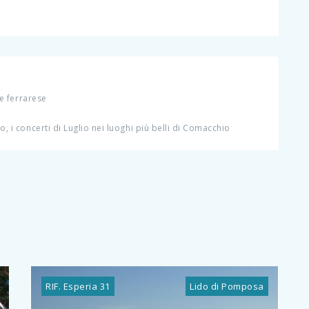
te ferrarese
o, i concerti di Luglio nei luoghi più belli di Comacchio
RIF. Esperia 31
Lido di Pomposa