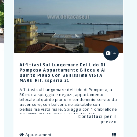
14
Affittasi Sul Lungomare Del Lido Di
Pomposa Appartamento Bilocale Al
Quinto Piano Con Bellissima VISTA
MARE. Rif. Esperia 31
Affittasi sul Lungomare del Lido di Pomposa, a
50 mt da spiaggia e negozi, appartamento
bilocale al quinto piano in condominio servito da
ascensore, con balconcino abitabile con
bellissima vista mare. Spiaggia con 1 ombrellone
e 2 lettini inclusi. POSTI LETTO 3+2. CIN
Contattaci per il
IT038006B4L4APVR8S
prezzo
Appartamenti