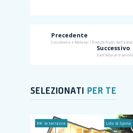
Precedente
Cocomero e Melone: i freschi frutti dell'esta
Successivo
Dall'alba al tramont
SELEZIONATI
PER TE
RIF. le terrazze
Lido di Spina