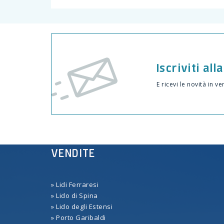
Iscriviti al
E ricevi le novità in ve
VENDITE
VENDITE
» Lidi Ferraresi
» Lidi Ferraresi
» Lido di Spina
» Lido di Spina
» Lido degli Estensi
» Lido degli Estensi
» Porto Garibaldi
» Porto Garibaldi