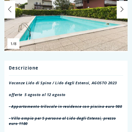
Previous
Ne
1/8
Descrizione
Vacanze Lido di Spina / Lido degli Estensi, AGOSTO 2023
offerte 5 agosto al 12 agosto
- Appartamento trilocale in residence con piscina euro 980
- Villa ampia per 5 persone al Lido degli Estensi, prezzo
euro 1180