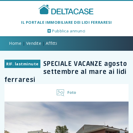
IL PORTALE IMMOBILIARE DEI LIDI FERRARESI
Pubblica annunci
Previous
Next
Home
Vendite
Affitti
|
|
SPECIALE VACANZE agosto
RIF. lastminute
1/8
settembre al mare ai lidi
ferraresi
Foto