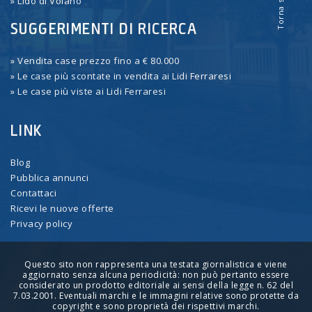
Torna su
» Lido di Volano
SUGGERIMENTI DI RICERCA
» Vendita case prezzo fino a € 80.000
» Le case più scontate in vendita ai Lidi Ferraresi
» Le case più viste ai Lidi Ferraresi
LINK
Blog
Pubblica annunci
Contattaci
Ricevi le nuove offerte
Privacy policy
Questo sito non rappresenta una testata giornalistica e viene
aggiornato senza alcuna periodicità: non può pertanto essere
considerato un prodotto editoriale ai sensi della legge n. 62 del
7.03.2001. Eventuali marchi e le immagini relative sono protette da
copyright e sono proprietà dei rispettivi marchi.