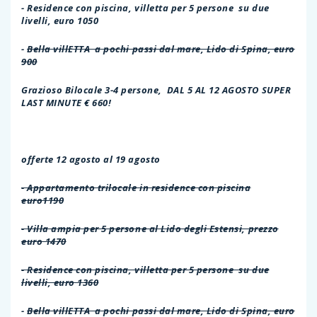
- Residence con piscina, villetta per 5 persone su due
livelli, euro 1050
-
Bella villETTA a pochi passi dal mare, Lido di Spina, euro
900
Grazioso Bilocale 3-4 persone, DAL 5 AL 12 AGOSTO SUPER
LAST MINUTE € 660!
offerte 12 agosto al 19 agosto
- Appartamento trilocale in residence con piscina
euro1190
- Villa ampia per 5 persone al Lido degli Estensi, prezzo
euro 1470
- Residence con piscina, villetta per 5 persone su due
livelli, euro 1360
-
Bella villETTA a pochi passi dal mare, Lido di Spina, euro