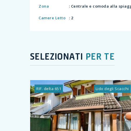
Zona
: Centrale e comoda alla spiag
Camere Letto
: 2
SELEZIONATI
PER TE
RIF. delta 651
Lido degli Scacchi