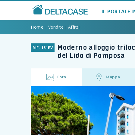
IL PORTALE I
Home
Vendite
Affitti
|
|
Moderno alloggio triloc
RIF. 151EV
del Lido di Pomposa
Previous
Foto
Mappa
1/9