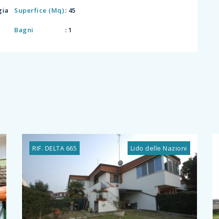
gia
Superfice (Mq)
: 45
Bagni
: 1
RIF. DELTA 665
Lido delle Nazioni