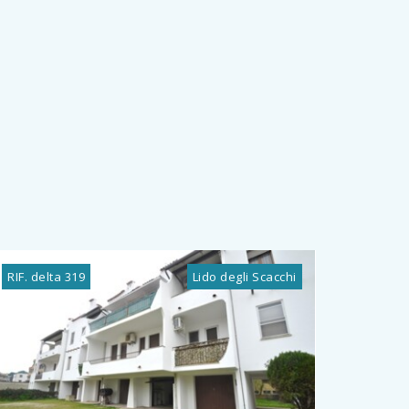
RIF. delta 319
Lido degli Scacchi