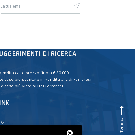
UGGERIMENTI DI RICERCA
UGGERIMENTI DI RICERCA
Vendita case prezzo fino a € 80.000
Vendita case prezzo fino a € 80.000
Le case più scontate in vendita ai Lidi Ferraresi
Le case più scontate in vendita ai Lidi Ferraresi
Le case più viste ai Lidi Ferraresi
Le case più viste ai Lidi Ferraresi
INK
INK
Torna su
Torna su
log
log
ubblica annunci
ubblica annunci
ntattaci
ntattaci