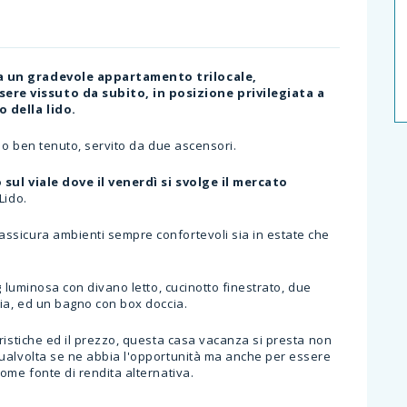
a un gradevole appartamento trilocale,
re vissuto da subito, in posizione privilegiata a
 della lido.
nio ben tenuto, servito da due ascensori.
sul viale dove il venerdì si svolge il mercato
Lido.
 assicura ambienti sempre confortevoli sia in estate che
g luminosa con divano letto, cucinotto finestrato, due
pia, ed un bagno con box doccia.
ristiche ed il prezzo, questa casa vacanza si presta non
qualvolta se ne abbia l'opportunità ma anche per essere
ome fonte di rendita alternativa.