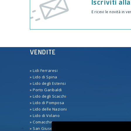
Iscriviti al
E ricevi le novità in ve
VENDITE
VENDITE
» Lidi Ferraresi
» Lidi Ferraresi
» Lido di Spina
» Lido di Spina
» Lido degli Estensi
» Lido degli Estensi
» Porto Garibaldi
» Porto Garibaldi
» Lido degli Scacchi
» Lido degli Scacchi
» Lido di Pomposa
» Lido di Pomposa
» Lido delle Nazioni
» Lido delle Nazioni
» Lido di Volano
» Lido di Volano
» Comacchio
» Comacchio
» San Giuseppe di Comacchio
» San Giuseppe di Comacchio