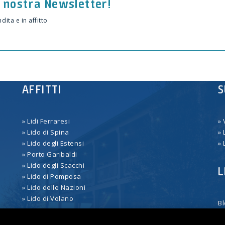
la nostra Newsletter!
ndita e in affitto
AFFITTI
AFFITTI
S
S
» Lidi Ferraresi
» Lidi Ferraresi
» 
» 
» Lido di Spina
» Lido di Spina
» 
» 
» Lido degli Estensi
» Lido degli Estensi
» 
» 
» Porto Garibaldi
» Porto Garibaldi
» Lido degli Scacchi
» Lido degli Scacchi
L
L
» Lido di Pomposa
» Lido di Pomposa
» Lido delle Nazioni
» Lido delle Nazioni
» Lido di Volano
» Lido di Volano
B
B
P
P
Co
Co